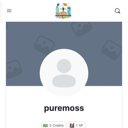
puremoss
0
Credits
1
XP